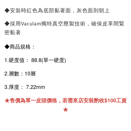
◆安裝時紅色為底部黏著面，灰色面則朝上
◆採用Vaculam獨特真空壓製技術，確保皮革間緊
密黏著
◆商品規格：
1.硬度值
：
88.8(單一硬度)
2.層數：10層
3.厚度
：
7.22mm
★售價為單一皮頭價格，若需來店安裝酌收$100工資
★