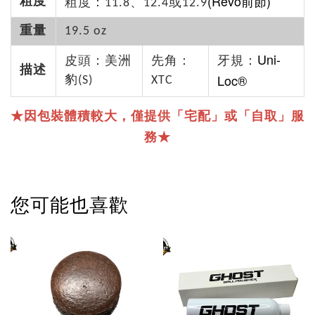
(Revo前節)
粗度
粗度：11.8、12.4或12.9
重量
19.5 oz
Uni-
皮頭：美洲
先角：
牙規：
描述
Loc®
豹(S)
XTC
★因包裝體積較大，僅提供「宅配」或「自取」服
務★
您可能也喜歡