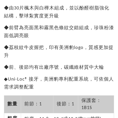
◆由30片楓木與白樺木組成，並以酚醛樹脂強化
結構，擊球紮實度更升級
◆前臂為亮面黑和霧黑色條紋交錯組成，珍珠粉漆
面低調亮眼
◆荔枝紋牛皮握把，印有美洲豹logo，質感更加提
升
◆前、後節均有出廠序號，碳纖維材質中大輪
◆Uni-Loc® 接牙，美洲豹專利配重系統，可依個人
需求調整配重
保護套：
數量
前節：1
後節：1
1B1S