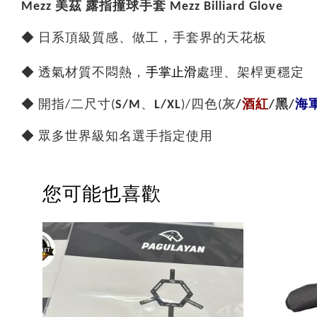
Mezz 美茲 露指撞球手套 Mezz Billiard Glove
◆ 日系頂級質感、做工，手套界的天花板
手掌止滑
◆ 透氣材質不悶熱，
處理、架桿更穩定
◆ 開指/二尺寸(
S/M
、
L/XL
)/四色(
灰
/
酒紅
/黑/
海
◆ 眾多世界級知名選手指定使用
您可能也喜歡