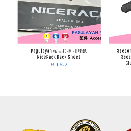
Pagulayan 帕古拉揚 排球紙
3sec
NiceRack Rack Sheet
3sec
Gl
NT$ 650