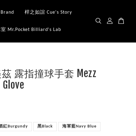
 Brand
桿之如誼 Cue's Story
.Pocket Billiard's Lab
 美茲 露指撞球手套 Mezz
d Glove
酒紅Burgundy
黑Black
海軍藍Navy Blue