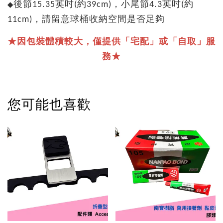
後節15.35英吋(約39cm)，小尾節4.3英吋(約
◆
11cm)，請留意球桶收納空間是否足夠
★因包裝體積較大，僅提供「宅配」或「自取」服
務★
您可能也喜歡