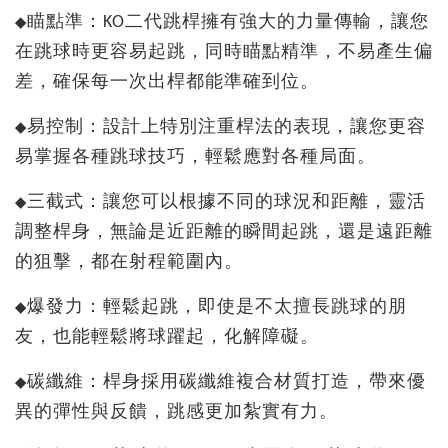
瞄點準：KO二代跳桿擁有強大的力量傳輸，讓您
◆
在跳球時更容易起跳，同時瞄點精準，不易產生偏
差，確保每一次出桿都能準確到位。
易控制：設計上特別注重桿法的表現，讓您更容
◆
易掌握各種跳球技巧，輕鬆應對各種局面。
三截式：讓您可以根據不同的球況和距離，靈活
◆
調整桿身，無論是近距離的瞬間起跳，還是遠距離
的狙擊，都在射程範圍內。
爆發力
：
輕鬆起跳
，
即使是不太擅長跳球的朋
◆
友，也能輕鬆將球躍起，化解障礙。
碳纖維
：
桿身採用碳纖維複合材質打造，帶來優
◆
異的彈性與反饋，跳感更加紮實有力。