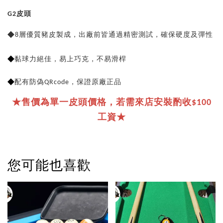
G2皮頭
◆
8層優質豬皮製成，出廠前皆通過精密測試，確保硬度及彈性
◆
黏球力絕佳，易上巧克，不易滑桿
◆
配有防偽QRcode，保證原廠正品
★售價為單一皮頭價格，若需來店安裝酌收$100
工資★
您可能也喜歡