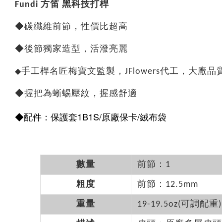
Fundi 方笛 黑科技打桿
◆碳纖維前節，性價比超高
◆後節獨家造型，活潑亮麗
手工桿名匠梅寶文監製，JFlowers代工，大廠
◆
◆握把為蜥蜴壓紋，握感舒適
◆配件：保護套1B1S/原廠保卡/絨布袋
數量
前節：1
粗度
前節：12.5mm
重量
19-19.5oz(可調配重)