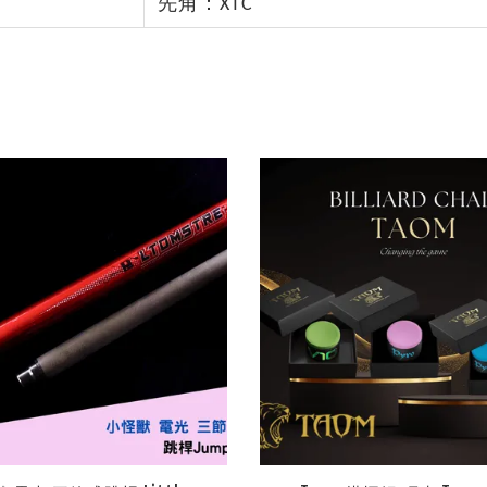
頭
先角：XTC