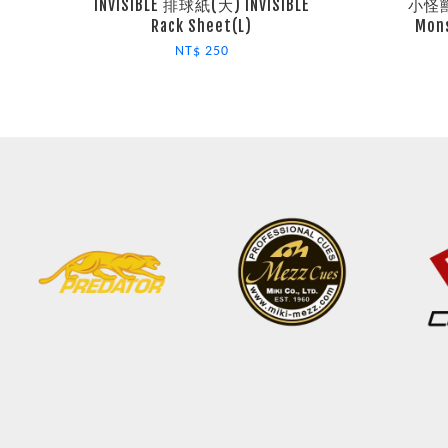
INVISIBLE 排球紙(大) INVISIBLE
小怪獸
Rack Sheet(L)
Mons
NT$ 250