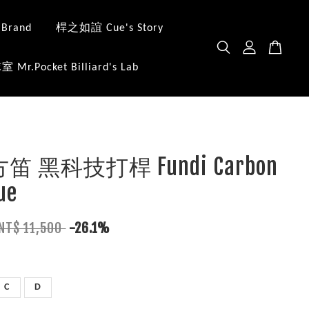
 Brand
桿之如誼 Cue's Story
.Pocket Billiard's Lab
 方笛 黑科技打桿 Fundi Carbon
ue
NT$ 11,500
-26.1%
C
D