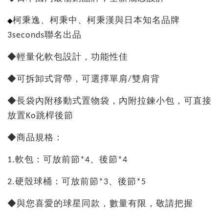
◆
柯秉逸、柯秉中、柯秉漢與日本知名品牌
3seconds聯名出品
◆輕量化軟包設計，功能性佳
◆可拆卸式背帶，可選擇單肩/雙肩背
◆長袋內附移動式置物袋，內附拉鍊小包，可直接
放置Ko跳桿後節
◆商
品規格：
1.軟包：可放前節*4、後節*4
2.硬殼球桶：
可放前節*3、後節*5
◆與您喜愛的球星同款，數量有限，敬請把握