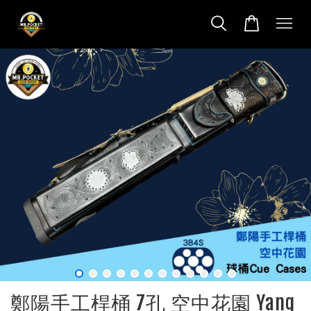
鄭陽手工桿桶 7孔 空中花園 Yang