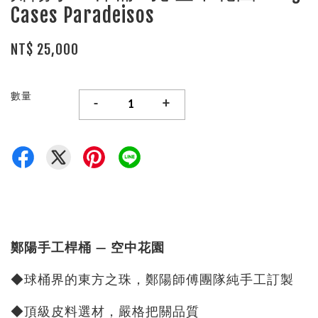
Cases Paradeisos
NT$ 25,000
數量
-
+
鄭陽手工桿桶 — 空中花園
◆球桶界的東方之珠，鄭陽師傅團隊純手工訂製
◆頂級皮料選材，嚴格把關品質