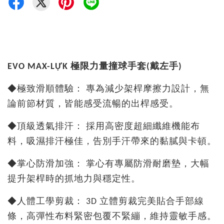
EVO MAX-LỰK 極限力量撞球手套(戴左手)
◆
極致滑順體驗： 專為減少架桿摩擦力設計，無
論前節材質，皆能感受流暢的出桿感受。
◆
頂級透氣排汗： 採用高密度超細纖維機能布
料，吸濕排汗極佳，告別手汗帶來的黏膩與卡頓。
◆
掌心防滑加強： 掌心有專屬防滑耐磨墊，大幅
提升架桿時的抓地力與穩定性。
◆
人體工學剪裁： 3D 立體剪裁完美貼合手部線
條，高彈性布料緊密包覆不緊繃，維持靈敏手感。