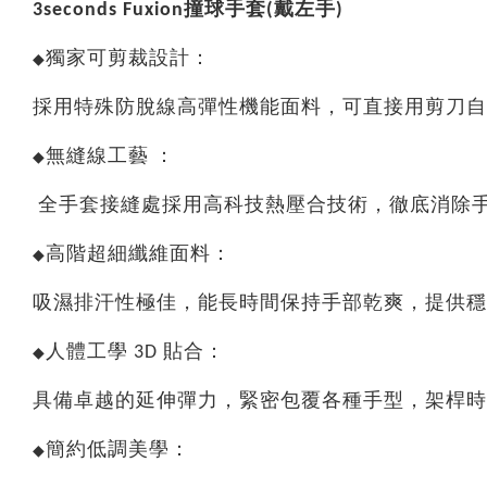
3seconds Fuxion撞球手套(戴左手)
獨家可剪裁設計：
◆
採用特殊防脫線高彈性機能面料，可直接用剪刀自
無縫線工藝 ：
◆
全手套接縫處採用高科技熱壓合技術，徹底消除
高階超細纖維面料：
◆
吸濕排汗性極佳，能長時間保持手部乾爽，提供穩
人體工學 3D 貼合：
◆
具備卓越的延伸彈力，緊密包覆各種手型，架桿時
簡約低調美學：
◆