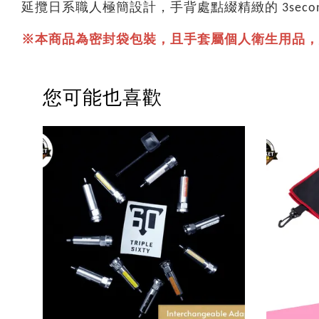
延攬日系職人極簡設計，手背處點綴精緻的 3secon
※本商品為密封袋包裝，且手套屬個人衛生用
品，
您可能也喜歡