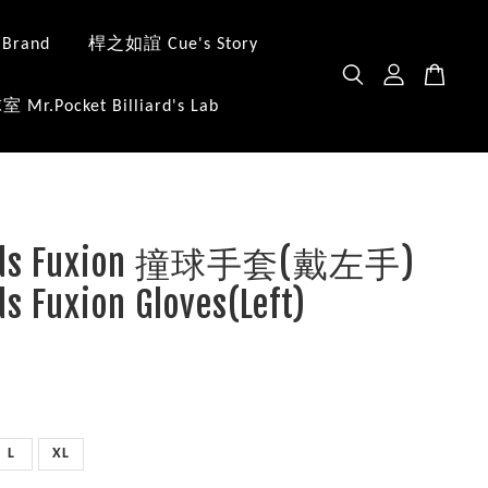
 Brand
桿之如誼 Cue's Story
.Pocket Billiard's Lab
nds Fuxion 撞球手套(戴左手)
s Fuxion Gloves(Left)
L
XL