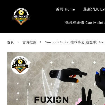
首頁 Home
最新消息 Late
撞球桿維修 Cue Mainte
›
›
首頁
首頁推薦
3seconds Fuxion 撞球手套(戴左手) 3second