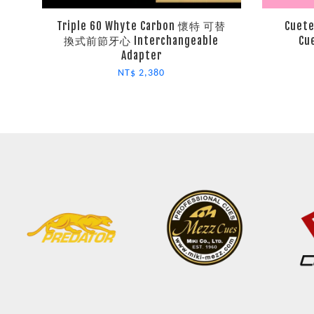
Triple 60 Whyte Carbon 懷特 可替
Cue
換式前節牙心 Interchangeable
Cu
Adapter
NT$ 2,380