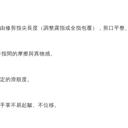
由修剪指尖長度（調整露指或全指包覆），剪口平整
手指間的摩擦與異物感。
定的滑順度。
手掌不易起皺、不位移。