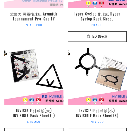
雅樂美 黑圈撞球組 Aramith
Hyper Cyclop 排球紙 Hyper
Tournament Pro-Cup TV
Cyclop Rack Sheet
NT$ 8,200
NT$ 30
加入購物車
INVISIBLE 排球紙(大)
INVISIBLE 排球紙(小)
INVISIBLE Rack Sheet(L)
INVISIBLE Rack Sheet(S)
NT$ 250
NT$ 200