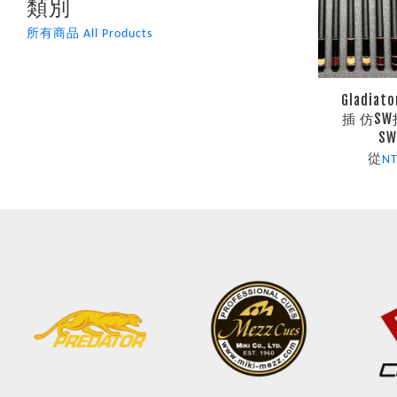
類別
所有商品 All Products
Gladia
插 仿SW打
SW
從
NT