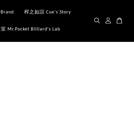
 Brand
桿之如誼 Cue's Story
.Pocket Billiard's Lab