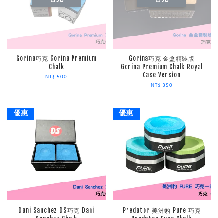
Gorina巧克 Gorina Premium
Gorina巧克 金盒精裝版
Chalk
Gorina Premium Chalk Royal
Case Version
NT$ 500
NT$ 850
優惠
優惠
Dani Sanchez DS巧克 Dani
Predator 美洲豹 Pure 巧克