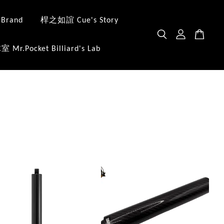
 Brand
桿之如誼 Cue's Story
.Pocket Billiard's Lab