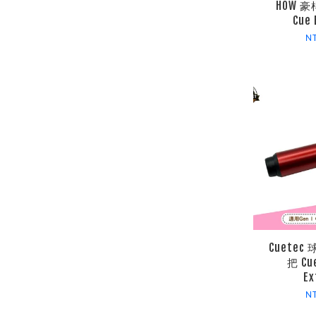
HOW 豪
Cue 
N
Cuete
把 Cu
Ex
N